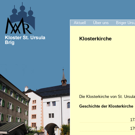
Aktuell
Über uns
Briger Urs
Klosterkirche
Die Klosterkirche von St. Ursula 
Geschichte der Klosterkirche
17
17