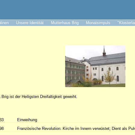
ulinen
Unsere Identität
Mutterhaus Brig
Monatsimpuls
"Klosterl
Brig ist der Heiligsten Dreifaltigkeit geweiht.
33
Einweihung
98
Französische Revolution: Kirche im Innern verwüstet; Dient als Pu