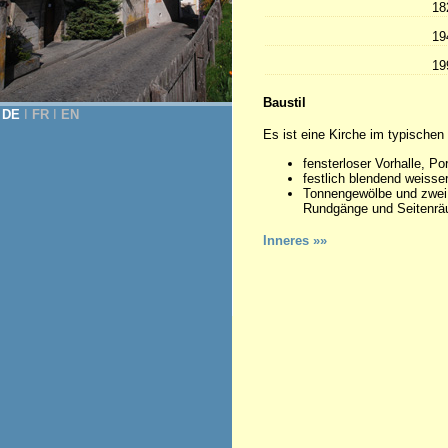
18
19
19
Baustil
DE
Ι
FR
Ι
EN
Es ist eine Kirche im typischen 
fensterloser Vorhalle, Por
festlich blendend weiss
Tonnengewölbe und zwei
Rundgänge und Seitenrä
Inneres »»