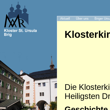
Aktuell
Über uns
Briger Urs
Klosterki
Die Klosterki
Heiligsten Dr
Geschichte 