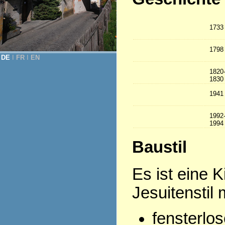
1733
1798
DE
Ι
FR
Ι
EN
1820
1830
1941
1992
1994
Baustil
Es ist eine 
Jesuitenstil m
fensterlos