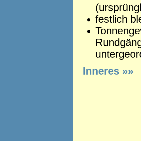
(ursprüngl
festlich 
Tonnenge
Rundgäng
untergeor
Inneres »»