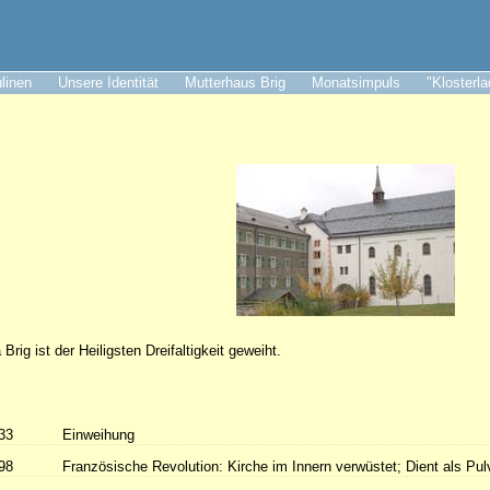
ulinen
Unsere Identität
Mutterhaus Brig
Monatsimpuls
"Klosterl
Brig ist der Heiligsten Dreifaltigkeit geweiht.
33
Einweihung
98
Französische Revolution: Kirche im Innern verwüstet; Dient als Pu