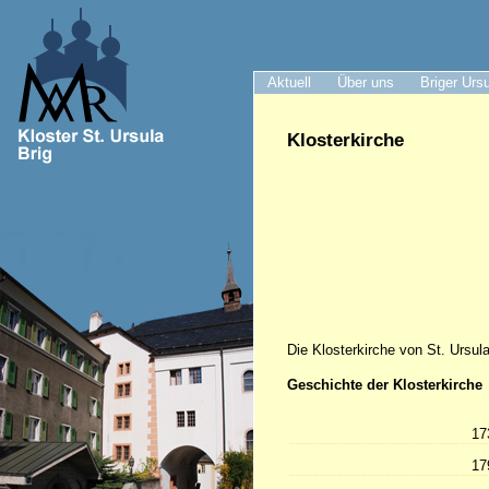
Aktuell
Über uns
Briger Urs
Klosterkirche
Die Klosterkirche von St. Ursula 
Geschichte der Klosterkirche
17
17