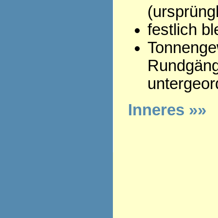
(ursprüngl
festlich 
Tonnenge
Rundgäng
untergeor
Inneres »»