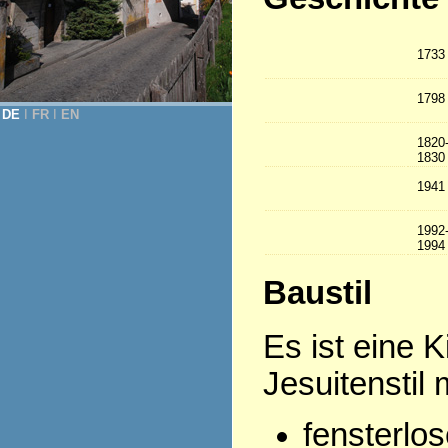
1733
1798
DE
Ι
FR
Ι
EN
1820
1830
1941
1992
1994
Baustil
Es ist eine 
Jesuitenstil m
fensterlos