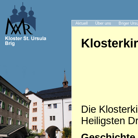
Aktuell
Über uns
Briger Urs
Klosterki
Die Klosterki
Heiligsten Dr
Geschichte 