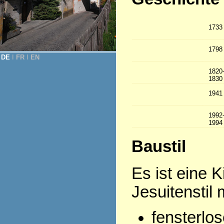
1733
1798
DE
Ι
FR
Ι
EN
1820
1830
1941
1992
1994
Baustil
Es ist eine 
Jesuitenstil m
fensterlos