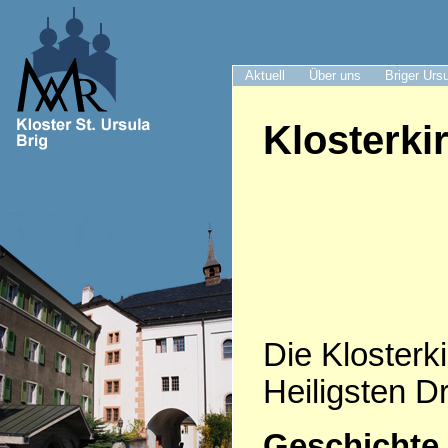
Aktuell
Über uns
Briger Urs
Klosterki
Die Klosterki
Heiligsten Dr
Geschichte 