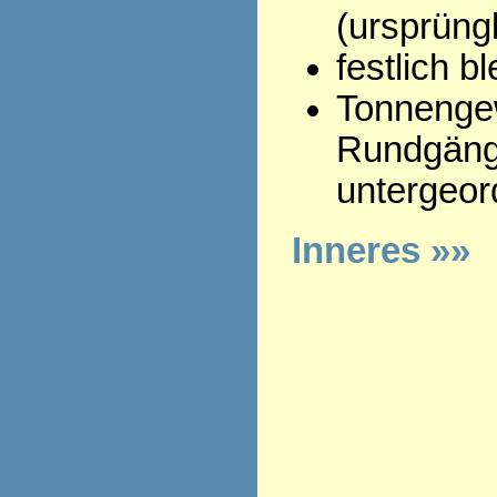
(ursprüngl
festlich 
Tonnenge
Rundgäng
untergeor
Inneres »»