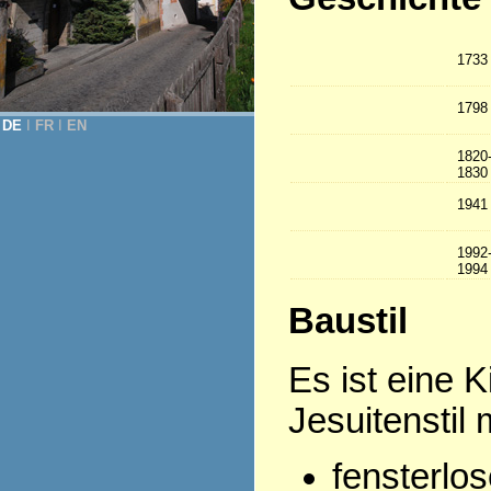
1733
1798
DE
Ι
FR
Ι
EN
1820
1830
1941
1992
1994
Baustil
Es ist eine 
Jesuitenstil m
fensterlos