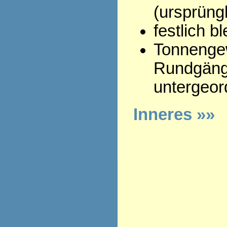
(ursprüngl
festlich 
Tonnenge
Rundgäng
untergeor
Inneres »»