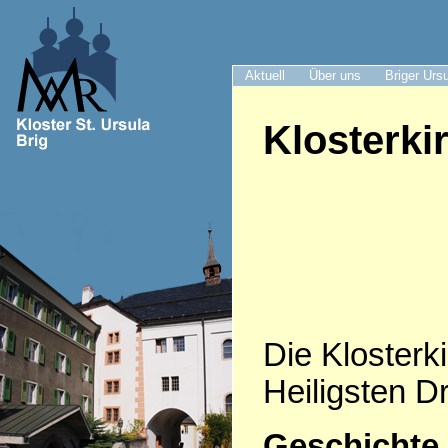
Aktuell
Über uns
Briger Urs
Klosterki
Die Klosterki
Heiligsten Dr
Geschichte 