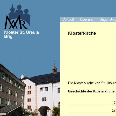
Aktuell
Über uns
Briger Urs
Klosterkirche
Die Klosterkirche von St. Ursula 
Geschichte der Klosterkirche
17
17