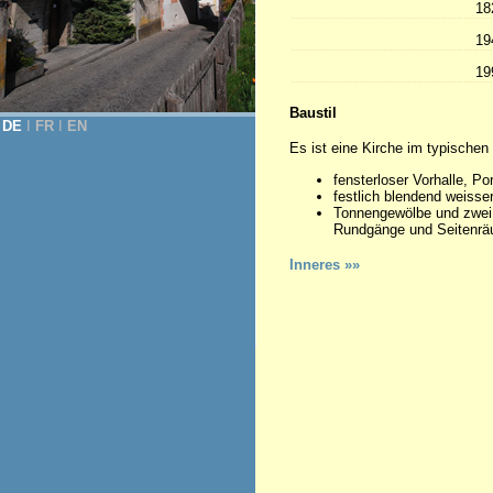
18
19
19
Baustil
DE
Ι
FR
Ι
EN
Es ist eine Kirche im typischen 
fensterloser Vorhalle, Por
festlich blendend weiss
Tonnengewölbe und zwei
Rundgänge und Seitenrä
Inneres »»