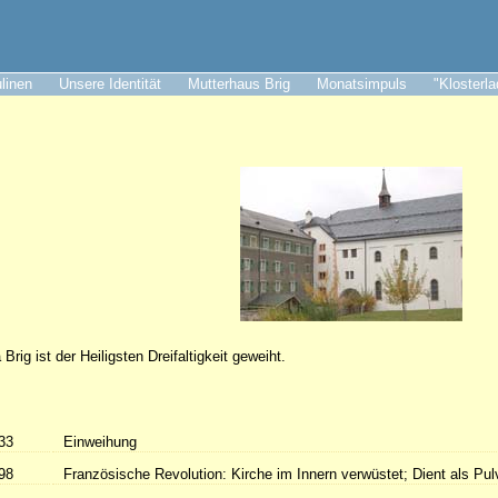
ulinen
Unsere Identität
Mutterhaus Brig
Monatsimpuls
"Klosterl
Brig ist der Heiligsten Dreifaltigkeit geweiht.
33
Einweihung
98
Französische Revolution: Kirche im Innern verwüstet; Dient als Pu