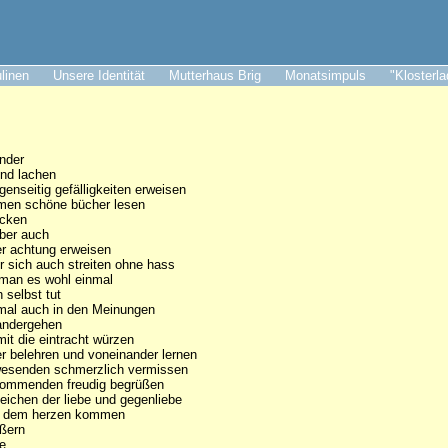
ulinen
Unsere Identität
Mutterhaus Brig
Monatsimpuls
"Klosterl
ander
und lachen
genseitig gefälligkeiten erweisen
en schöne bücher lesen
ecken
ber auch
r achtung erweisen
r sich auch streiten ohne hass
 man es wohl einmal
h selbst tut
al auch in den Meinungen
andergehen
it die eintracht würzen
r belehren und voneinander lernen
wesenden schmerzlich vermissen
kommenden freudig begrüßen
zeichen der liebe und gegenliebe
s dem herzen kommen
ußern
e