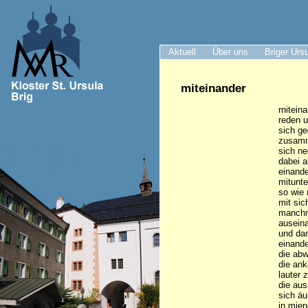
Aktuell
Über uns
Briger Urs
miteinander
rnitein
reden 
sich ge
zusamm
sich n
dabei a
einande
mitunte
so wie
mit sic
manchm
ausein
und dam
einande
die ab
die an
lauter 
die au
sich ä
in mien