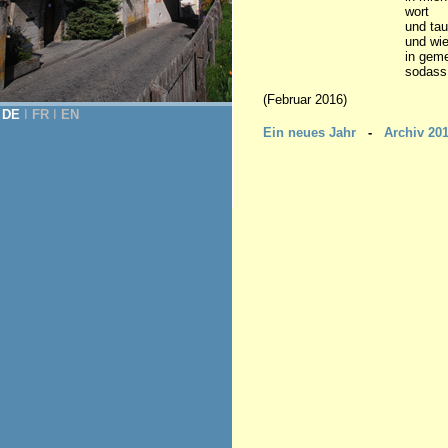
wort
und tau
und wie
in gem
sodas
(Februar 2016)
DE
Ι
FR
Ι
EN
Ein neues Jahr
-
Archiv 20