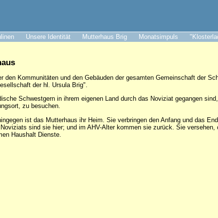
ulinen
Unsere Identität
Mutterhaus Brig
Monatsimpuls
"Klosterl
haus
nter den Kommunitäten und den Gebäuden der gesamten Gemeinschaft der Schw
sellschaft der hl. Ursula Brig".
dische Schwestgern in ihrem eigenen Land durch das Noviziat gegangen sind, 
ungsort, zu besuchen.
ingegen ist das Mutterhaus ihr Heim. Sie verbringen den Anfang und das End
Noviziats sind sie hier; und im AHV-Alter kommen sie zurück. Sie versehen
men Haushalt Dienste.