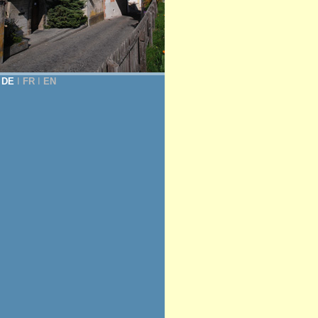
DE
Ι
FR
Ι
EN