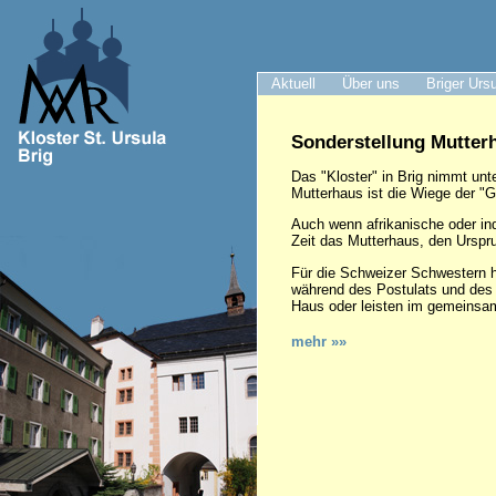
Aktuell
Über uns
Briger Urs
Sonderstellung Mutter
Das "Kloster" in Brig nimmt u
Mutterhaus ist die Wiege der "Ge
Auch wenn afrikanische oder in
Zeit das Mutterhaus, den Urspr
Für die Schweizer Schwestern h
während des Postulats und des 
Haus oder leisten im gemeinsa
mehr »»