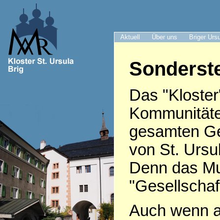
Aktuell
Über uns
Briger Urs
Sonderste
Das "Kloster
Kommunitäte
gesamten Ge
von St. Ursu
Denn das Mut
"Gesellschaft
Auch wenn af