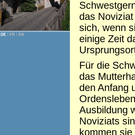
Schwestgern
das Noviziat
sich, wenn s
DE
Ι
FR
Ι
EN
einige Zeit 
Ursprungsor
Für die Schw
das Mutterha
den Anfang 
Ordensleben
Ausbildung 
Noviziats sin
kommen sie 