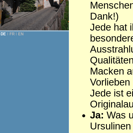
Menschen 
Dank!)
Jede hat i
DE
Ι
FR
Ι
EN
besonder
Ausstrahl
Qualitäten
Macken au
Vorlieben .
Jede ist e
Originala
Ja:
Was u
Ursulinen