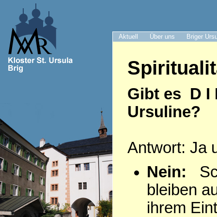
Aktuell
Über uns
Briger Urs
Spiritualit
Gibt es D I
Ursuline?
Antwort: Ja 
Nein:
Sch
bleiben a
ihrem Eintr