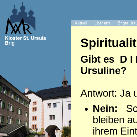
Aktuell
Über uns
Briger Urs
Spiritualit
Gibt es D I
Ursuline?
Antwort: Ja 
Nein:
Sch
bleiben a
ihrem Eintr