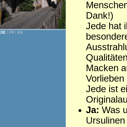
Menschen 
Dank!)
Jede hat i
DE
Ι
FR
Ι
EN
besonder
Ausstrahl
Qualitäten
Macken au
Vorlieben .
Jede ist e
Originala
Ja:
Was u
Ursulinen