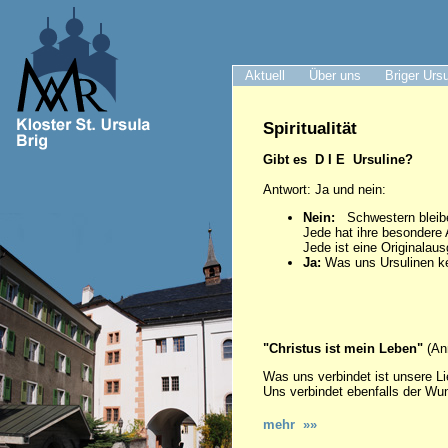
Aktuell
Über uns
Briger Urs
Spiritualität
Gibt es D I E Ursuline?
Antwort: Ja und nein:
Nein:
Schwestern bleiben
Jede hat ihre besondere A
Jede ist eine Originalau
Ja:
Was uns Ursulinen ke
"Christus ist mein Leben"
(An
Was uns verbindet ist unsere L
Uns verbindet ebenfalls der Wun
mehr »»