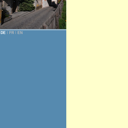
DE
Ι
FR
Ι
EN