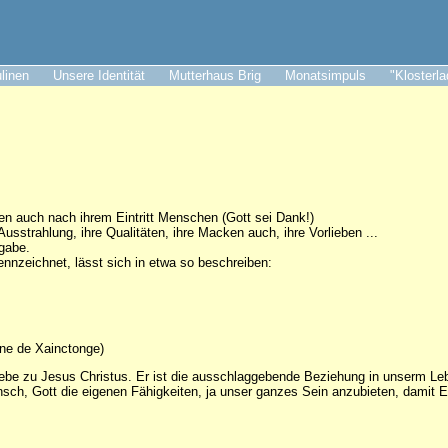
ulinen
Unsere Identität
Mutterhaus Brig
Monatsimpuls
"Klosterl
 auch nach ihrem Eintritt Menschen (Gott sei Dank!)
usstrahlung, ihre Qualitäten, ihre Macken auch, ihre Vorlieben ...
sgabe.
nnzeichnet, lässt sich in etwa so beschreiben:
ne de Xainctonge)
iebe zu Jesus Christus. Er ist die ausschlaggebende Beziehung in unserm Le
sch, Gott die eigenen Fähigkeiten, ja unser ganzes Sein anzubieten, damit E