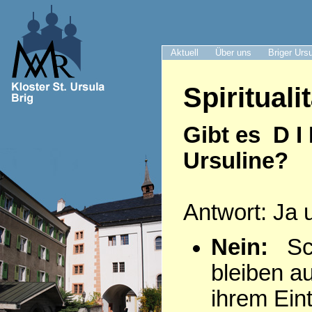
Aktuell
Über uns
Briger Urs
Spiritualit
Gibt es D I
Ursuline?
Antwort: Ja 
Nein:
Sch
bleiben a
ihrem Eintr