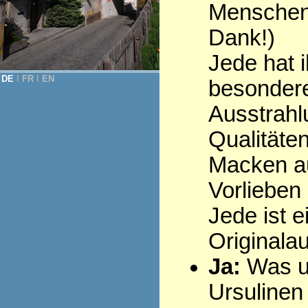
Menschen 
Dank!)
Jede hat i
DE
Ι
FR
Ι
EN
besonder
Ausstrahl
Qualitäten
Macken au
Vorlieben .
Jede ist e
Originala
Ja:
Was u
Ursulinen