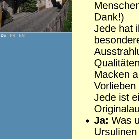
Menschen 
Dank!)
Jede hat i
DE
Ι
FR
Ι
EN
besonder
Ausstrahl
Qualitäten
Macken au
Vorlieben .
Jede ist e
Originala
Ja:
Was u
Ursulinen