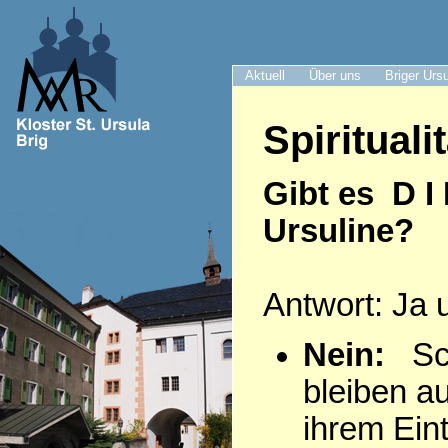
Aktuell
Über uns
Briger Urs
Spiritualit
Gibt es D I
Ursuline?
Antwort: Ja 
Nein:
Sch
bleiben a
ihrem Eintr