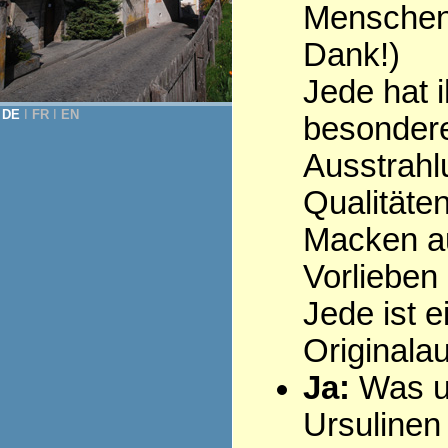
Menschen 
Dank!)
Jede hat i
DE
Ι
FR
Ι
EN
besonder
Ausstrahl
Qualitäten
Macken au
Vorlieben .
Jede ist e
Originala
Ja:
Was u
Ursulinen