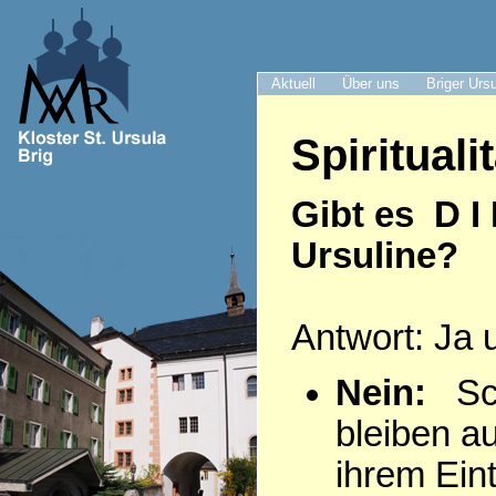
Aktuell
Über uns
Briger Urs
Spiritualit
Gibt es D I
Ursuline?
Antwort: Ja 
Nein:
Sch
bleiben a
ihrem Eintr