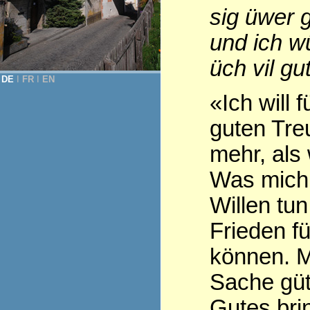
sig üwer 
und ich 
üch vil gu
DE
Ι
FR
Ι
EN
«Ich will 
guten Tre
mehr, als
Was mich b
Willen tu
Frieden f
können. Me
Sache gütl
Gutes bri