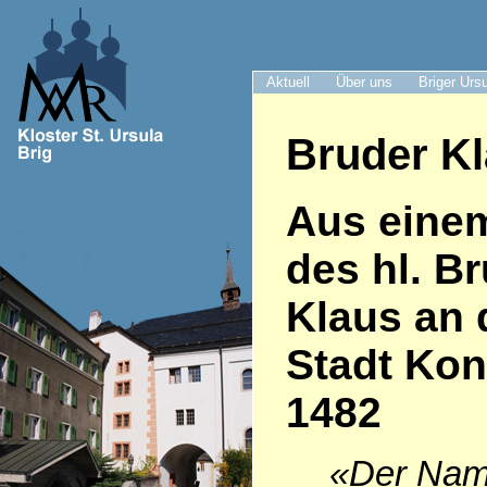
Aktuell
Über uns
Briger Urs
Bruder K
Aus einem
des hl. B
Klaus an 
Stadt Kon
1482
«Der Nam