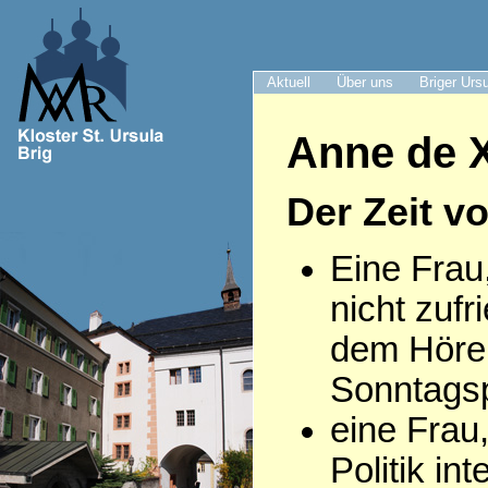
Aktuell
Über uns
Briger Urs
Anne de X
Der Zeit v
Eine Frau
nicht zufr
dem Höre
Sonntagsp
eine Frau,
Politik int