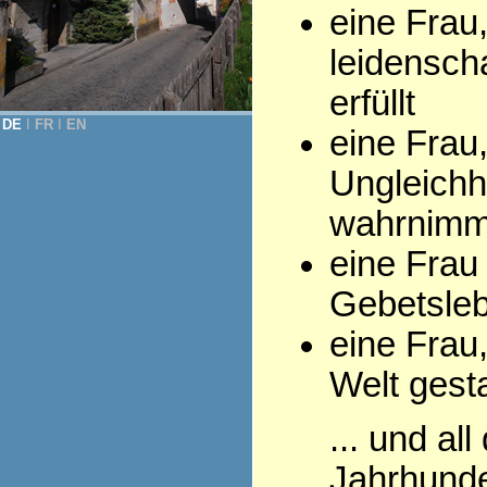
eine Frau
leidenscha
erfüllt
DE
Ι
FR
Ι
EN
eine Frau,
Ungleichh
wahrnimm
eine Frau
Gebetsleb
eine Frau,
Welt gesta
... und al
Jahrhunde