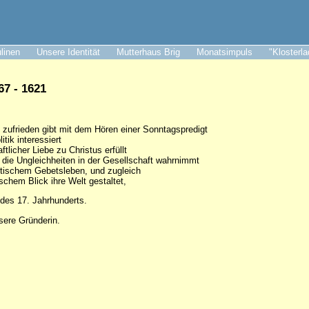
ulinen
Unsere Identität
Mutterhaus Brig
Monatsimpuls
"Klosterl
7 - 1621
t zufrieden gibt mit dem Hören einer Sonntagspredigt
itik interessiert
tlicher Liebe zu Christus erfüllt
h die Ungleichheiten in der Gesellschaft wahrnimmt
stischem Gebetsleben, und zugleich
ischem Blick ihre Welt gestaltet,
 des 17. Jahrhunderts.
sere Gründerin.