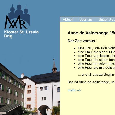
Aktuell
Über uns
Briger Urs
Anne de Xainctonge 156
Der Zeit voraus
Eine Frau, die sich nich
eine Frau, die sich für Pol
eine Frau, von leidenschaf
eine Frau, die schon frü
eine Frau mit tiefem my
eine Frau, die mit realist
... und all das zu Beginn
Das ist Anne de Xainctonge, un
mehr -->