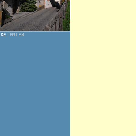
DE
Ι
FR
Ι
EN