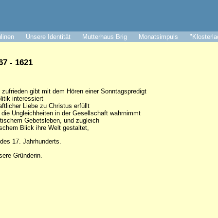
ulinen
Unsere Identität
Mutterhaus Brig
Monatsimpuls
"Klosterl
7 - 1621
t zufrieden gibt mit dem Hören einer Sonntagspredigt
itik interessiert
tlicher Liebe zu Christus erfüllt
h die Ungleichheiten in der Gesellschaft wahrnimmt
stischem Gebetsleben, und zugleich
ischem Blick ihre Welt gestaltet,
 des 17. Jahrhunderts.
sere Gründerin.