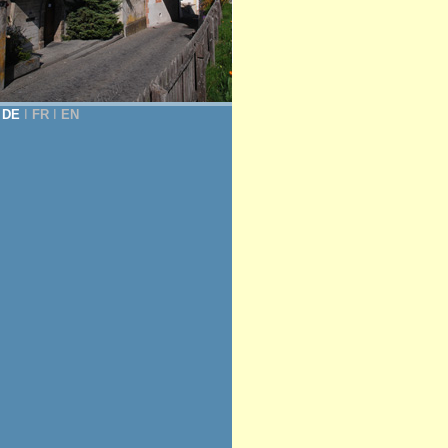
DE
Ι
FR
Ι
EN