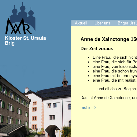
Aktuell
Über uns
Briger Urs
Anne de Xainctonge 156
Der Zeit voraus
Eine Frau, die sich nich
eine Frau, die sich für Pol
eine Frau, von leidenschaf
eine Frau, die schon frü
eine Frau mit tiefem my
eine Frau, die mit realist
... und all das zu Beginn
Das ist Anne de Xainctonge, un
mehr -->