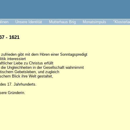
ulinen
Unsere Identität
Mutterhaus Brig
Monatsimpuls
"Klosterl
7 - 1621
t zufrieden gibt mit dem Hören einer Sonntagspredigt
itik interessiert
tlicher Liebe zu Christus erfüllt
h die Ungleichheiten in der Gesellschaft wahrnimmt
stischem Gebetsleben, und zugleich
ischem Blick ihre Welt gestaltet,
 des 17. Jahrhunderts.
sere Gründerin.