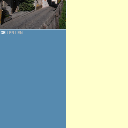
DE
Ι
FR
Ι
EN