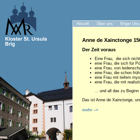
Aktuell
Über uns
Briger Urs
Anne de Xainctonge 156
Der Zeit voraus
Eine Frau, die sich nich
eine Frau, die sich für Pol
eine Frau, von leidenschaf
eine Frau, die schon frü
eine Frau mit tiefem my
eine Frau, die mit realist
... und all das zu Beginn
Das ist Anne de Xainctonge, un
mehr -->