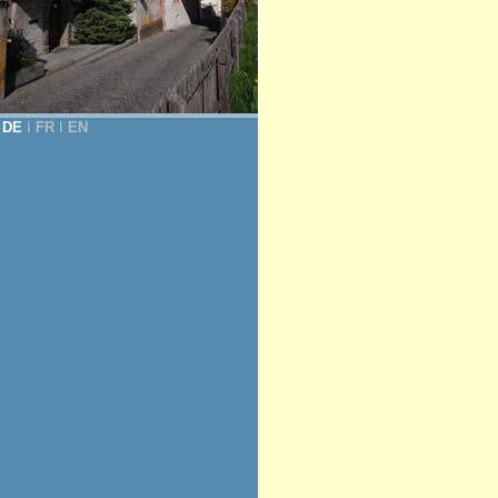
DE
Ι
FR
Ι
EN