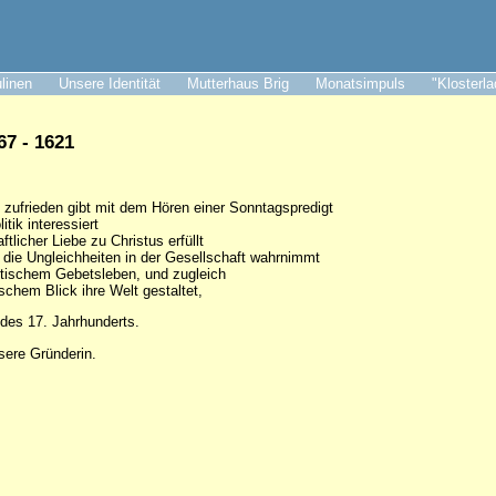
ulinen
Unsere Identität
Mutterhaus Brig
Monatsimpuls
"Klosterl
7 - 1621
t zufrieden gibt mit dem Hören einer Sonntagspredigt
itik interessiert
tlicher Liebe zu Christus erfüllt
h die Ungleichheiten in der Gesellschaft wahrnimmt
stischem Gebetsleben, und zugleich
ischem Blick ihre Welt gestaltet,
 des 17. Jahrhunderts.
sere Gründerin.