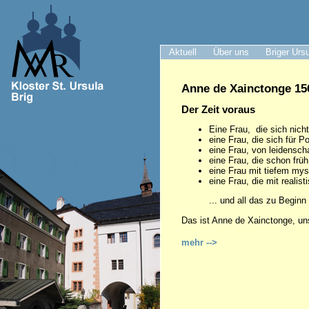
Aktuell
Über uns
Briger Urs
Anne de Xainctonge 156
Der Zeit voraus
Eine Frau, die sich nich
eine Frau, die sich für Pol
eine Frau, von leidenschaf
eine Frau, die schon frü
eine Frau mit tiefem my
eine Frau, die mit realist
... und all das zu Beginn
Das ist Anne de Xainctonge, un
mehr -->