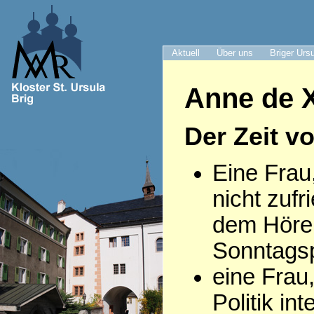
Aktuell
Über uns
Briger Urs
Anne de X
Der Zeit v
Eine Frau
nicht zufr
dem Höre
Sonntagsp
eine Frau,
Politik int