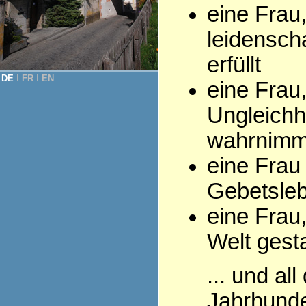
eine Frau
leidenscha
erfüllt
DE
Ι
FR
Ι
EN
eine Frau,
Ungleichh
wahrnimm
eine Frau
Gebetsleb
eine Frau,
Welt gesta
... und al
Jahrhunde