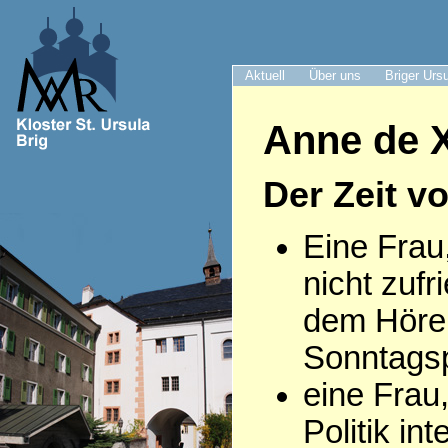
Aktuell
Über uns
Briger Urs
Anne de X
Der Zeit v
Eine Frau
nicht zufr
dem Höre
Sonntagsp
eine Frau,
Politik int