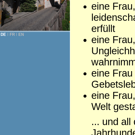
eine Frau
leidenscha
erfüllt
DE
Ι
FR
Ι
EN
eine Frau,
Ungleichh
wahrnimm
eine Frau
Gebetsleb
eine Frau,
Welt gesta
... und al
Jahrhunde