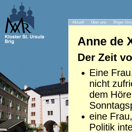
Aktuell
Über uns
Briger Urs
Anne de X
Der Zeit v
Eine Frau
nicht zufr
dem Höre
Sonntagsp
eine Frau,
Politik int