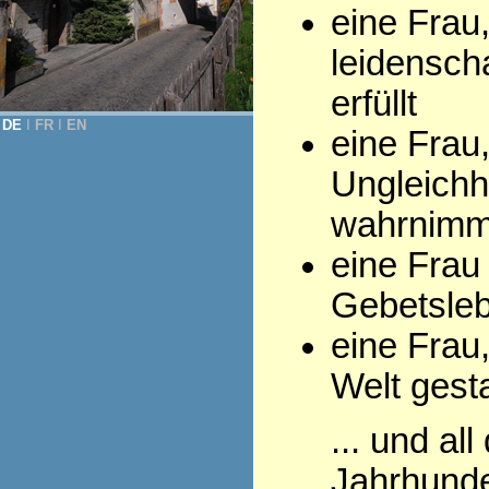
eine Frau
leidenscha
erfüllt
DE
Ι
FR
Ι
EN
eine Frau,
Ungleichh
wahrnimm
eine Frau
Gebetsleb
eine Frau,
Welt gesta
... und al
Jahrhunde