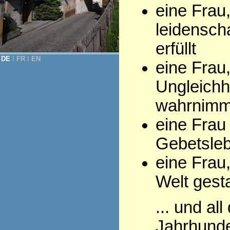
eine Frau
leidenscha
erfüllt
DE
Ι
FR
Ι
EN
eine Frau,
Ungleichh
wahrnimm
eine Frau
Gebetsleb
eine Frau,
Welt gesta
... und al
Jahrhunde