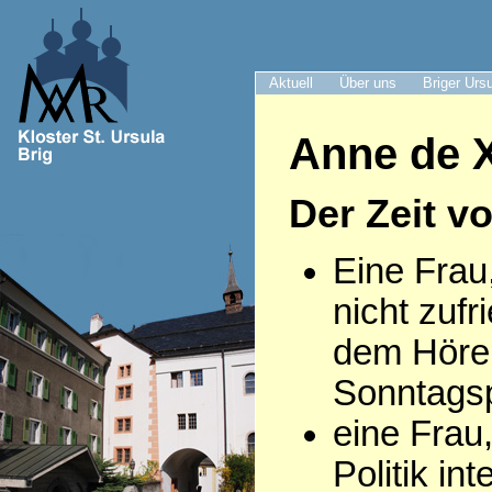
Aktuell
Über uns
Briger Urs
Anne de X
Der Zeit v
Eine Frau
nicht zufr
dem Höre
Sonntagsp
eine Frau,
Politik int