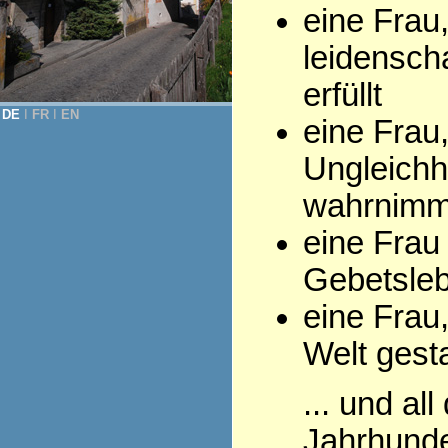
eine Frau
leidenscha
erfüllt
DE
Ι
FR
Ι
EN
eine Frau,
Ungleichh
wahrnimm
eine Frau
Gebetsleb
eine Frau,
Welt gesta
... und al
Jahrhunde