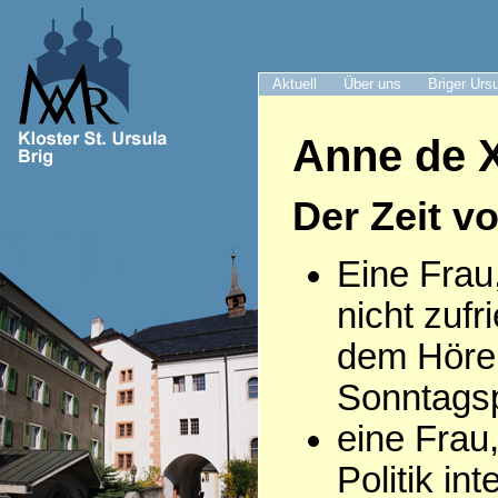
Aktuell
Über uns
Briger Urs
Anne de X
Der Zeit v
Eine Frau
nicht zufr
dem Höre
Sonntagsp
eine Frau,
Politik int