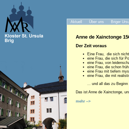
Aktuell
Über uns
Briger Urs
Anne de Xainctonge 156
Der Zeit voraus
Eine Frau, die sich nich
eine Frau, die sich für Pol
eine Frau, von leidenschaf
eine Frau, die schon frü
eine Frau mit tiefem my
eine Frau, die mit realist
... und all das zu Beginn
Das ist Anne de Xainctonge, un
mehr -->