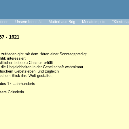
ulinen
Unsere Identität
Mutterhaus Brig
Monatsimpuls
"Klosterl
7 - 1621
t zufrieden gibt mit dem Hören einer Sonntagspredigt
itik interessiert
tlicher Liebe zu Christus erfüllt
h die Ungleichheiten in der Gesellschaft wahrnimmt
stischem Gebetsleben, und zugleich
ischem Blick ihre Welt gestaltet,
 des 17. Jahrhunderts.
sere Gründerin.