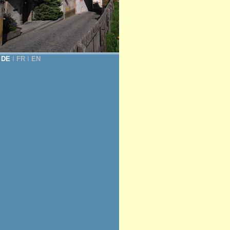
DE
Ι
FR
Ι
EN