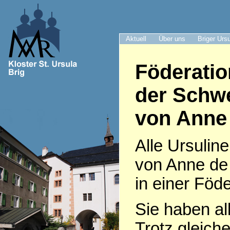
Aktuell
Über uns
Briger Urs
Föderatio
der Schwe
von Anne
Alle Ursulin
von Anne de
in einer Fö
Sie haben all
Trotz gleiche