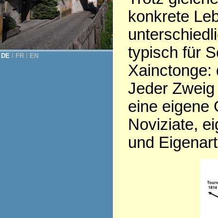
konkrete Leb
unterschiedl
typisch für 
DE
Ι
FR
Ι
EN
Xainctonge: d
Jeder Zweig 
eine eigene 
Noviziate, e
und Eigenart