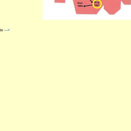
te
--->