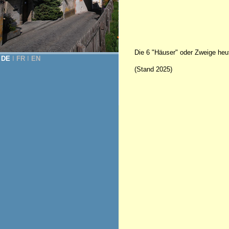
Die 6 "Häuser" oder Zweige heu
DE
Ι
FR
Ι
EN
(Stand 2025)