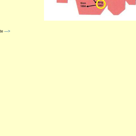
te
--->