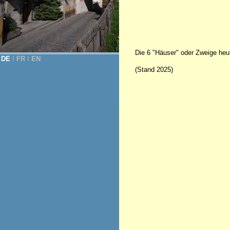
Die 6 "Häuser" oder Zweige heu
DE
Ι
FR
Ι
EN
(Stand 2025)