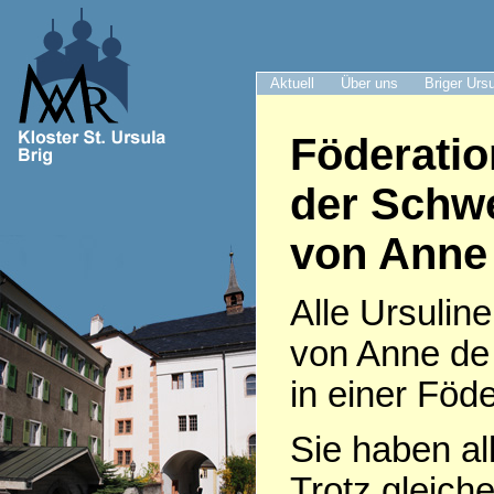
Aktuell
Über uns
Briger Urs
Föderatio
der Schwe
von Anne
Alle Ursulin
von Anne de
in einer Fö
Sie haben all
Trotz gleiche