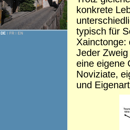
konkrete Leb
unterschiedl
typisch für 
DE
Ι
FR
Ι
EN
Xainctonge: d
Jeder Zweig 
eine eigene 
Noviziate, e
und Eigenart