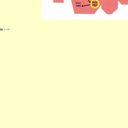
te
--->