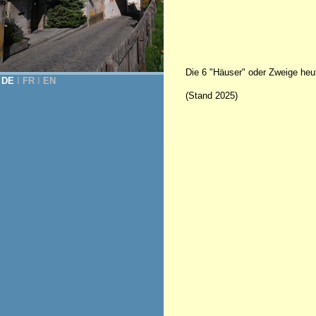
Die 6 "Häuser" oder Zweige heu
DE
Ι
FR
Ι
EN
(Stand 2025)