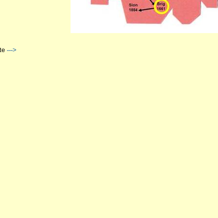
te
--->