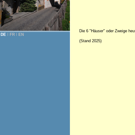
Die 6 "Häuser" oder Zweige heu
DE
Ι
FR
Ι
EN
(Stand 2025)