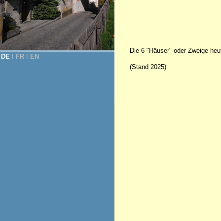
Die 6 "Häuser" oder Zweige heu
DE
Ι
FR
Ι
EN
(Stand 2025)