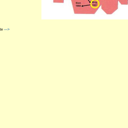
te
--->