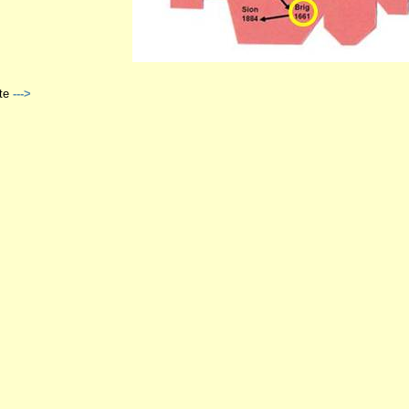
te
--->