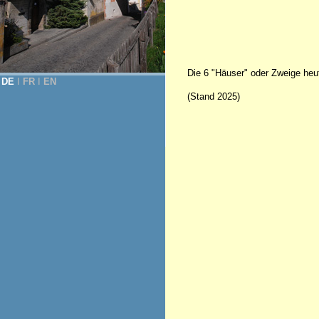
Die 6 "Häuser" oder Zweige heu
DE
Ι
FR
Ι
EN
(Stand 2025)