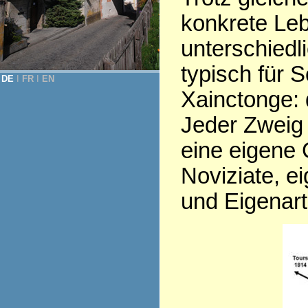
konkrete Leb
unterschiedl
typisch für 
DE
Ι
FR
Ι
EN
Xainctonge: d
Jeder Zweig 
eine eigene 
Noviziate, e
und Eigenart