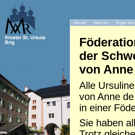
Aktuell
Über uns
Briger Urs
Föderatio
der Schwe
von Anne
Alle Ursulin
von Anne de
in einer Fö
Sie haben all
Trotz gleiche