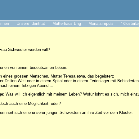
ulinen
Unsere Identität
Mutterhaus Brig
Monatsimpuls
"Klosterl
Frau Schwester werden will?
ionen von einem bedeutsamen Leben.
ben eines grossen Menschen, Mutter Teresa etwa, das begeistert;
 der Dritten Welt oder in einem Spital oder in einem Ferienlager mit Behinderten
e nach einem fetzigen Abend ...
ge: Was will ich eigentlich mit meinem Leben? Wofür lohnt es sich, mich ein
och auch eine Möglichkeit, oder?
 erinnert sich eine unserer jungen Schwestern an ihre Zeit vor dem Kloster.