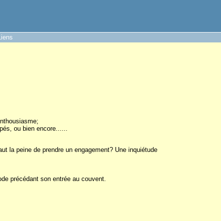
Liens
'enthousiasme;
s, ou bien encore......
 vaut la peine de prendre un engagement? Une inquiétude
iode précédant son entrée au couvent.