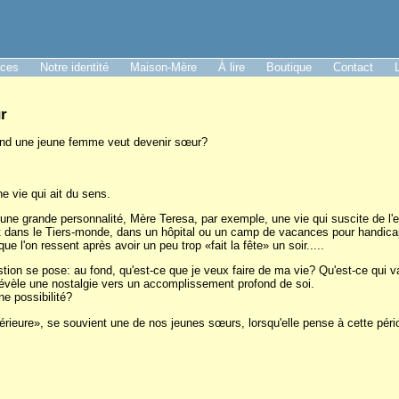
nces
Notre identité
Maison-Mère
À lire
Boutique
Contact
r
and une jeune femme veut devenir sœur?
e vie qui ait du sens.
d'une grande personnalité, Mère Teresa, par exemple, une vie qui suscite de l
dans le Tiers-monde, dans un hôpital ou un camp de vacances pour handicapé
que l'on ressent après avoir un peu trop «fait la fête» un soir.....
estion se pose: au fond, qu'est-ce que je veux faire de ma vie? Qu'est-ce qui
révèle une nostalgie vers un accomplissement profond de soi.
ne possibilité?
érieure», se souvient une de nos jeunes sœurs, lorsqu'elle pense à cette pér