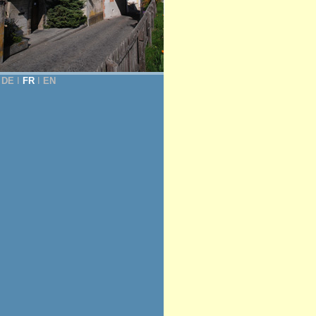
DE
Ι
FR
Ι
EN