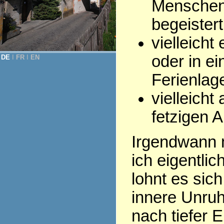
Menschen,
begeistert
vielleicht
oder in ei
DE
Ι
FR
Ι
EN
Ferienlage
vielleich
fetzigen A
Irgendwann m
ich eigentli
lohnt es sic
innere Unruh
nach tiefer E