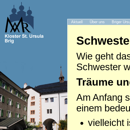
Aktuell
Über uns
Briger Urs
Schweste
Wie geht das
Schwester w
Träume un
Am Anfang s
einem bede
vielleicht