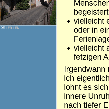
Menschen,
begeistert
vielleicht
oder in ei
DE
Ι
FR
Ι
EN
Ferienlage
vielleich
fetzigen A
Irgendwann m
ich eigentli
lohnt es sic
innere Unruh
nach tiefer E