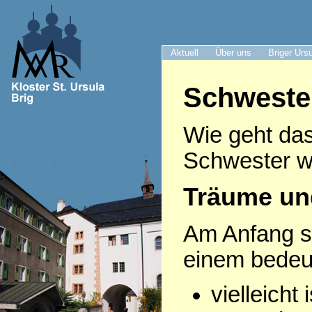
Aktuell
Über uns
Briger Urs
Schweste
Wie geht das
Schwester w
Träume un
Am Anfang s
einem bede
vielleicht