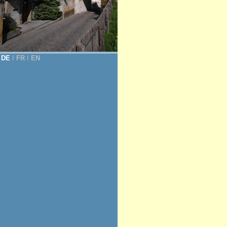
DE
Ι
FR
Ι
EN