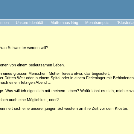
ulinen
Unsere Identität
Mutterhaus Brig
Monatsimpuls
"Klosterl
Frau Schwester werden will?
ionen von einem bedeutsamen Leben.
ben eines grossen Menschen, Mutter Teresa etwa, das begeistert;
 der Dritten Welt oder in einem Spital oder in einem Ferienlager mit Behinderten
e nach einem fetzigen Abend ...
ge: Was will ich eigentlich mit meinem Leben? Wofür lohnt es sich, mich ein
och auch eine Möglichkeit, oder?
 erinnert sich eine unserer jungen Schwestern an ihre Zeit vor dem Kloster.