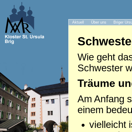
Aktuell
Über uns
Briger Urs
Schweste
Wie geht das
Schwester w
Träume un
Am Anfang s
einem bede
vielleicht