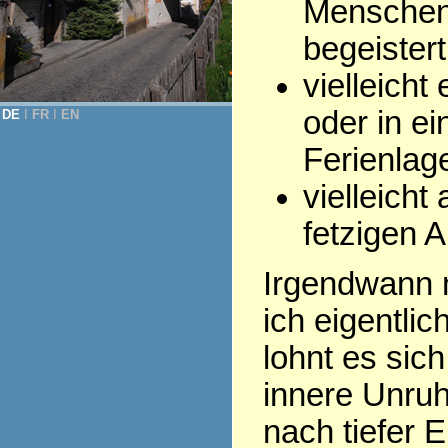
Menschen,
begeistert
vielleicht
oder in ei
DE
Ι
FR
Ι
EN
Ferienlage
vielleich
fetzigen A
Irgendwann m
ich eigentli
lohnt es sic
innere Unruh
nach tiefer E