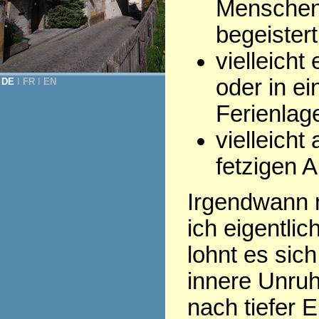
Menschen,
begeistert
vielleicht
oder in ei
DE
Ι
FR
Ι
EN
Ferienlage
vielleich
fetzigen A
Irgendwann m
ich eigentli
lohnt es sic
innere Unruh
nach tiefer E