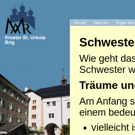
Aktuell
Über uns
Briger Urs
Schweste
Wie geht das
Schwester w
Träume un
Am Anfang s
einem bede
vielleicht