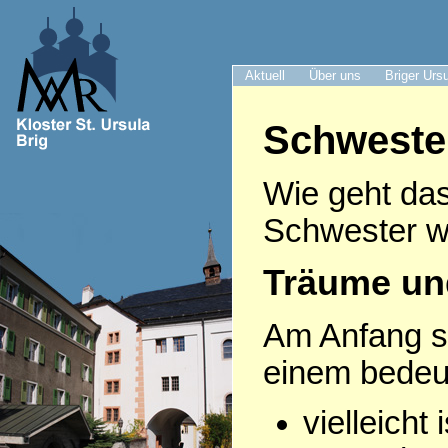
Aktuell
Über uns
Briger Urs
Schweste
Wie geht das
Schwester w
Träume un
Am Anfang s
einem bede
vielleicht