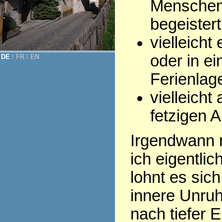
Menschen,
begeistert
vielleicht
oder in ei
DE
Ι
FR
Ι
EN
Ferienlage
vielleich
fetzigen A
Irgendwann m
ich eigentli
lohnt es sic
innere Unruh
nach tiefer E