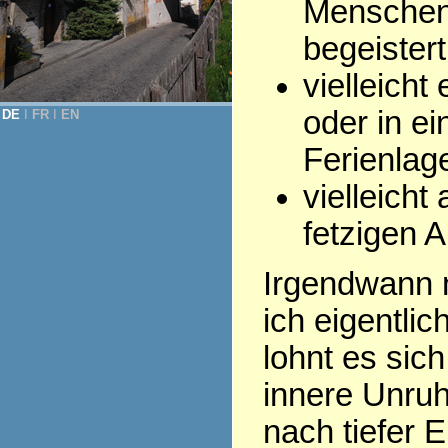
Menschen,
begeistert
vielleicht
oder in ei
DE
Ι
FR
Ι
EN
Ferienlage
vielleich
fetzigen A
Irgendwann m
ich eigentli
lohnt es sic
innere Unruh
nach tiefer E