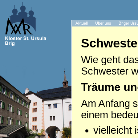
Aktuell
Über uns
Briger Urs
Schweste
Wie geht das
Schwester w
Träume un
Am Anfang s
einem bede
vielleicht