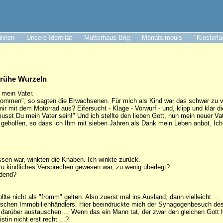
ulinen
Unsere Identität
Mutterhaus Brig
Monatsimpuls
"Klosterl
frühe Wurzeln
b mein Vater.
nommen", so sagten die Erwachsenen. Für mich als Kind war das schwer zu v
t mir mit dem Motorrad aus? Eifersucht - Klage - Vorwurf - und, klipp und klar 
st Du mein Vater sein!" Und ich stellte den lieben Gott, nun mein neuer Vat
geholfen, so dass ich Ihm mit sieben Jahren als Dank mein Leben anbot. Ich
ssen war, winkten die Knaben. Ich winkte zurück.
lzu kindliches Versprechen gewesen war, zu wenig überlegt?
dend? -
llte nicht als "fromm" gelten. Also zuerst mal ins Ausland, dann vielleicht ...
üdischen Immobilienhändlers. Hier beeindruckte mich der Synagogenbesuch des
, darüber austauschen ... Wenn das ein Mann tat, der zwar den gleichen Gott h
tin nicht erst recht ...?