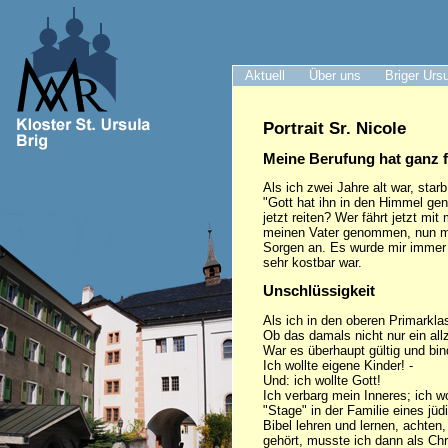
Aktuell
Über uns
Briger Urs
Portrait Sr. Nicole
Meine Berufung hat ganz 
Als ich zwei Jahre alt war, star
"Gott hat ihn in den Himmel ge
jetzt reiten? Wer fährt jetzt mi
meinen Vater genommen, nun mus
Sorgen an. Es wurde mir immer 
sehr kostbar war.
Unschlüssigkeit
Als ich in den oberen Primarkla
Ob das damals nicht nur ein al
War es überhaupt gültig und bin
Ich wollte eigene Kinder! -
Und: ich wollte Gott!
Ich verbarg mein Inneres; ich wo
"Stage" in der Familie eines j
Bibel lehren und lernen, achten
gehört, musste ich dann als Chris