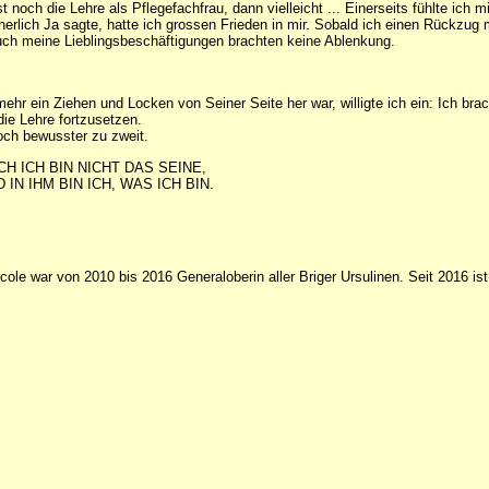
 noch die Lehre als Pflegefachfrau, dann vielleicht ... Einerseits fühlte ich 
innerlich Ja sagte, hatte ich grossen Frieden in mir. Sobald ich einen Rückzu
auch meine Lieblingsbeschäftigungen brachten keine Ablenkung.
hr ein Ziehen und Locken von Seiner Seite her war, willigte ich ein: Ich bra
ie Lehre fortzusetzen.
och bewusster zu zweit.
CH ICH BIN NICHT DAS SEINE,
 IN IHM BIN ICH, WAS ICH BIN.
cole war von 2010 bis 2016 Generaloberin aller Briger Ursulinen. Seit 2016 is