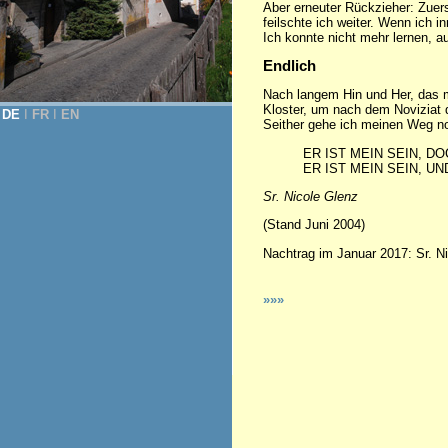
Aber erneuter Rückzieher: Zuerst
feilschte ich weiter. Wenn ich 
Ich konnte nicht mehr lernen, 
Endlich
Nach langem Hin und Her, das me
Kloster, um nach dem Noviziat d
DE
Ι
FR
Ι
EN
Seither gehe ich meinen Weg n
ER IST MEIN SEIN, DO
ER IST MEIN SEIN, UND
Sr. Nicole Glenz
(Stand Juni 2004)
Nachtrag im Januar 2017: Sr. Ni
»»»