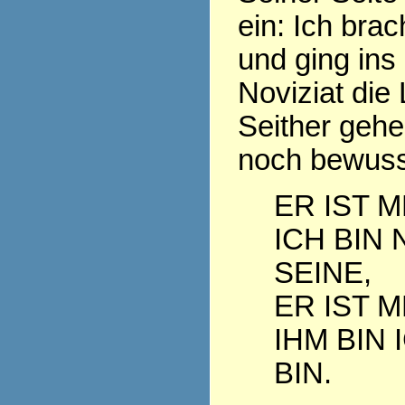
ein: Ich bra
und ging ins
Noviziat die
Seither geh
noch bewuss
ER IST M
ICH BIN 
SEINE,
ER IST M
IHM BIN 
BIN.