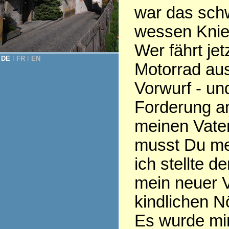
war das schw
wessen Knien 
Wer fährt jet
DE
Ι
FR
Ι
EN
Motorrad aus
Vorwurf - und
Forderung an
meinen Vate
musst Du mei
ich stellte d
mein neuer V
kindlichen N
Es wurde mir