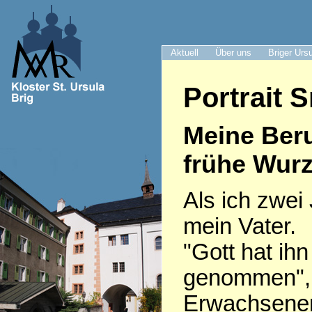
Aktuell
Über uns
Briger Urs
Portrait S
Meine Ber
frühe Wurz
Als ich zwei 
mein Vater.
"Gott hat ih
genommen", 
Erwachsenen