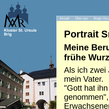
Aktuell
Über uns
Briger Urs
Portrait S
Meine Ber
frühe Wurz
Als ich zwei 
mein Vater.
"Gott hat ih
genommen", 
Erwachsenen