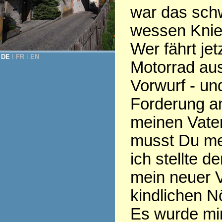
war das schw
wessen Knien 
Wer fährt jet
DE
Ι
FR
Ι
EN
Motorrad aus
Vorwurf - und
Forderung an
meinen Vate
musst Du mei
ich stellte d
mein neuer V
kindlichen N
Es wurde mir