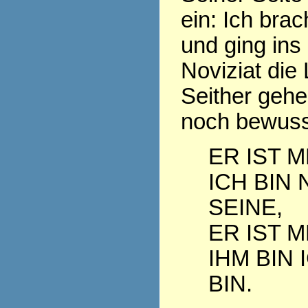
ein: Ich bra
und ging ins
Noviziat die
Seither geh
noch bewuss
ER IST M
ICH BIN 
SEINE,
ER IST M
IHM BIN 
BIN.