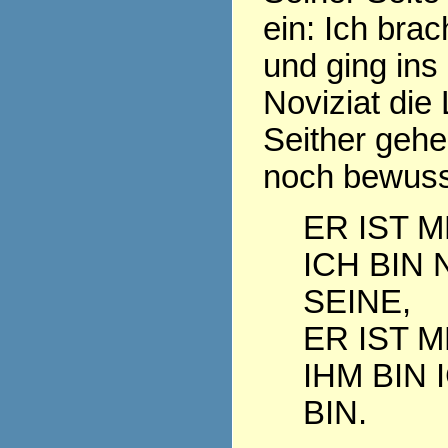
ein: Ich bra
und ging ins
Noviziat die
Seither geh
noch bewuss
ER IST M
ICH BIN 
SEINE,
ER IST M
IHM BIN 
BIN.