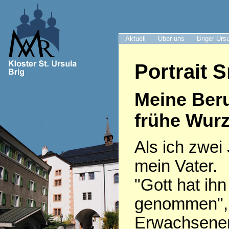
Aktuell
Über uns
Briger Urs
Portrait S
Meine Ber
frühe Wurz
Als ich zwei 
mein Vater.
"Gott hat ih
genommen", 
Erwachsenen