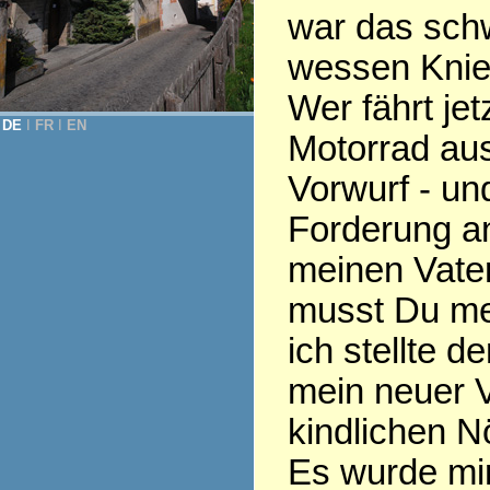
war das schw
wessen Knien 
Wer fährt jet
DE
Ι
FR
Ι
EN
Motorrad aus
Vorwurf - und
Forderung an
meinen Vate
musst Du mei
ich stellte d
mein neuer V
kindlichen N
Es wurde mir